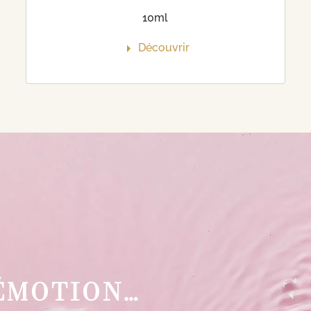
10ml
Découvrir
 ÉMOTION…