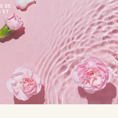
S DE
 ET