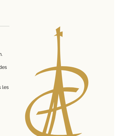
n.
des
 les